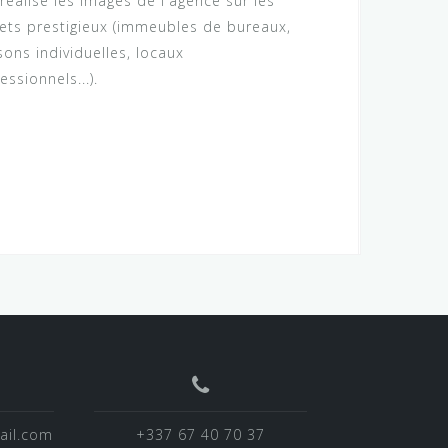
 réalise les images de l'agence sur les
jets prestigieux (immeubles de bureaux,
ons individuelles, locaux
essionnels...).
ail.com
+337 67 40 70 37