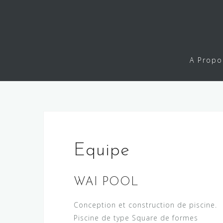
Skip
to
content
A Propo
Equipe
WAI POOL
Conception et construction de piscine.
Piscine de type Square de formes