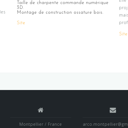
Elle
Taille de charpente commande numérique
pro
3D.
les
Montage de construction ossature bois.
mais
prof
Site
Site
Montpellier / France
arco.montpellier@gm