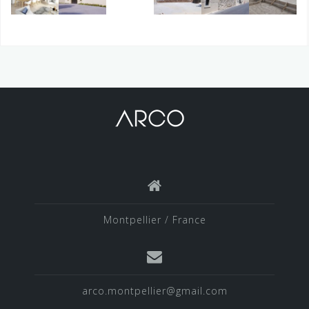
Montpellier / France
arco.montpellier@gmail.com